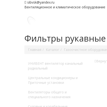
sibvsk@yandex.ru
Вентиляционное и климатическое оборудование
Фильтры рукавные
Главная
Каталог
Газоочистное оборудова
Вернут
УНИВЕНТ вентилятор канальный
радиальный
Центральные кондиционеры и
Приточные установки
Вентиляторы общего и
специального назначения
Судовые и корабельные