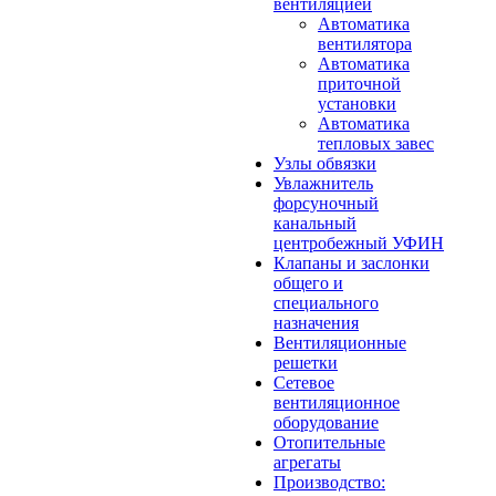
вентиляцией
Автоматика
вентилятора
Автоматика
приточной
установки
Автоматика
тепловых завес
Узлы обвязки
Увлажнитель
форсуночный
канальный
центробежный УФИН
Клапаны и заслонки
общего и
специального
назначения
Вентиляционные
решетки
Сетевое
вентиляционное
оборудование
Отопительные
агрегаты
Производство: