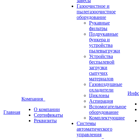
завесы
Газоочистное и
пылегазоочистное
оборудование
Рукавные
фильтры
Подрукавные
бункера и
устройства
пылевыгрузки
Устройства
беспылевой
загрузки
сыпучих
материалов
Газовоздушные
охладители
Инф
Циклоны
Компания
Аспирация
Вспомогательное
О компании
Главная
оборудование
Сертификаты
Комплектующие
Реквизиты
Системы
автоматического
управления