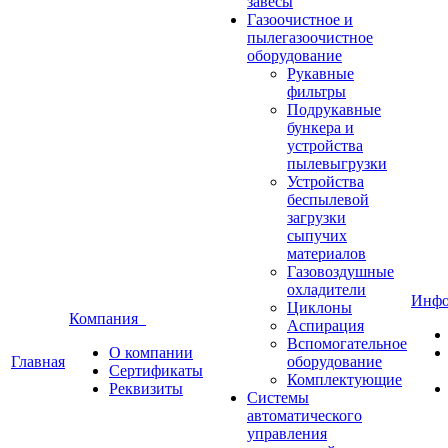
завесы
Газоочистное и
пылегазоочистное
оборудование
Рукавные
фильтры
Подрукавные
бункера и
устройства
пылевыгрузки
Устройства
беспылевой
загрузки
сыпучих
материалов
Газовоздушные
охладители
Инф
Циклоны
Компания
Аспирация
Вспомогательное
О компании
Главная
оборудование
Сертификаты
Комплектующие
Реквизиты
Системы
автоматического
управления