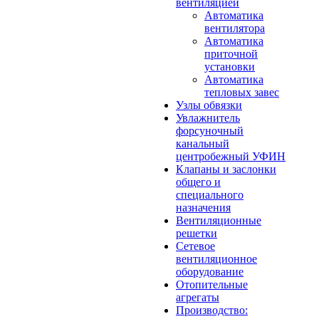
вентиляцией
Автоматика
вентилятора
Автоматика
приточной
установки
Автоматика
тепловых завес
Узлы обвязки
Увлажнитель
форсуночный
канальный
центробежный УФИН
Клапаны и заслонки
общего и
специального
назначения
Вентиляционные
решетки
Сетевое
вентиляционное
оборудование
Отопительные
агрегаты
Производство: