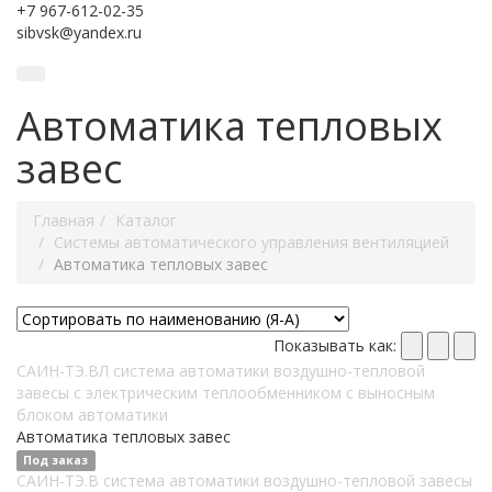
+7 967-612-02-35
sibvsk@yandex.ru
Автоматика тепловых
завес
Главная
Каталог
Системы автоматического управления вентиляцией
Автоматика тепловых завес
Показывать как:
САИН-ТЭ.ВЛ система автоматики воздушно-тепловой
завесы с электрическим теплообменником c выносным
блоком автоматики
Автоматика тепловых завес
Под заказ
САИН-ТЭ.В система автоматики воздушно-тепловой завесы