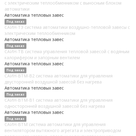
с электрическим теплообменником c выносным блоком
автоматики
Автоматика тепловых завес
Под заказ
САИН-ТЭ система автоматики воздушно-тепловой завесы с
электрическим теплообменником
Автоматика тепловых завес
Под заказ
САИН-ТВ система управления тепловой завесой с водяным
калорифером и запорным вентилем
Автоматика тепловых завес
Под заказ
САИН-ВТМ-В2 система автоматики для управления
двусторонней воздушной завесой без нагрева
Автоматика тепловых завес
Под заказ
САИН-ВТМ-В1 система автоматики для управления
односторонней воздушной завесой без нагрева
Автоматика тепловых завес
Под заказ
САИН-ВТМ система автоматики для управления
вентилятором вытяжного агрегата и электроприводом