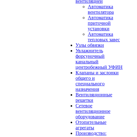
вентиляцией
Автоматика
вентилятора
Автоматика
приточной
установки
Автоматика
тепловых завес
Узлы обвязки
Увлажнитель
форсуночный
канальный
центробежный УФИН
Клапаны и заслонки
общего и
специального
назначения
Вентиляционные
решетки
Сетевое
вентиляционное
оборудование
Отопительные
агрегаты
Производство: