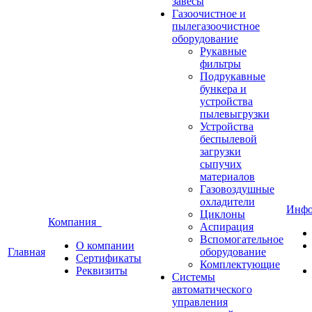
завесы
Газоочистное и
пылегазоочистное
оборудование
Рукавные
фильтры
Подрукавные
бункера и
устройства
пылевыгрузки
Устройства
беспылевой
загрузки
сыпучих
материалов
Газовоздушные
охладители
Инф
Циклоны
Компания
Аспирация
Вспомогательное
О компании
Главная
оборудование
Сертификаты
Комплектующие
Реквизиты
Системы
автоматического
управления