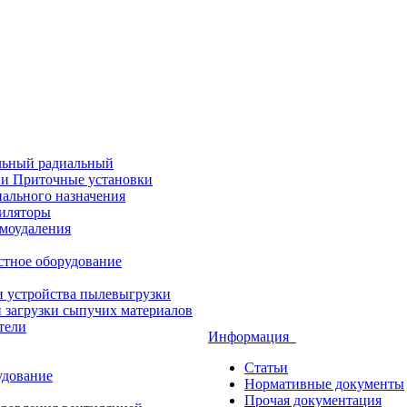
ьный радиальный
и Приточные установки
ального назначения
тиляторы
ымоудаления
стное оборудование
и устройства пылевыгрузки
 загрузки сыпучих материалов
тели
Информация
Статьи
удование
Нормативные документы
Прочая документация