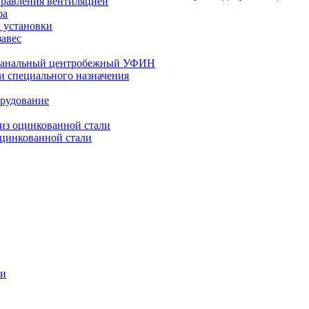
правления вентиляцией
ра
 установки
завес
канальный центробежный УФИН
и специального назначения
орудование
из оцинкованной стали
оцинкованной стали
ки