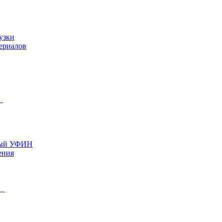
узки
ериалов
й
ный УФИН
ения
ли