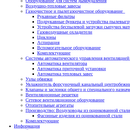
Оборудование для систем дымоудаления
Воздушно-тепловые завесы
Газоочистное и пылегазоочистное оборудование
Рукавные фильтры
Подрукавные бункера и устройства пылевыгр
Устройства беспылевой загрузки сыпучих мат
Газовоздушные охладители
Циклоны
Аспирация
Вспомогательное оборудование
Комплектующие
Системы автоматического управления вентиляцие
Автоматика вентилятора
Автоматика приточной установки
Автоматика тепловых завес
Узлы обвязки
Увлажнитель форсуночный канальный центробеж
Клапаны и заслонки общего и специального назнач
Вентиляционные решетки
Сетевое вентиляционное оборудование
Отопительные агрегаты
Производство: Воздуховоды из оцинкованной ста
Фасонные изделия из оцинкованной стали
Комплектующие
Информация