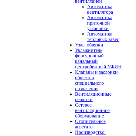
вентиляцией
Автоматика
вентилятора
Автоматика
приточной
установки
Автоматика
тепловых завес
Узлы обвязки
Увлажнитель
форсуночный
канальный
центробежный УФИН
Клапаны и заслонки
общего и
специального
назначения
Вентиляционные
решетки
Сетевое
вентиляционное
оборудование
Отопительные
агрегаты
Производство: