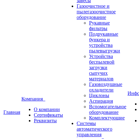
завесы
Газоочистное и
пылегазоочистное
оборудование
Рукавные
фильтры
Подрукавные
бункера и
устройства
пылевыгрузки
Устройства
беспылевой
загрузки
сыпучих
материалов
Газовоздушные
охладители
Инф
Циклоны
Компания
Аспирация
Вспомогательное
О компании
Главная
оборудование
Сертификаты
Комплектующие
Реквизиты
Системы
автоматического
управления