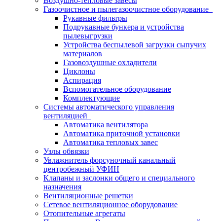
Воздушно-тепловые завесы
Газоочистное и пылегазоочистное оборудование
Рукавные фильтры
Подрукавные бункера и устройства
пылевыгрузки
Устройства беспылевой загрузки сыпучих
материалов
Газовоздушные охладители
Циклоны
Аспирация
Вспомогательное оборудование
Комплектующие
Системы автоматического управления
вентиляцией
Автоматика вентилятора
Автоматика приточной установки
Автоматика тепловых завес
Узлы обвязки
Увлажнитель форсуночный канальный
центробежный УФИН
Клапаны и заслонки общего и специального
назначения
Вентиляционные решетки
Сетевое вентиляционное оборудование
Отопительные агрегаты