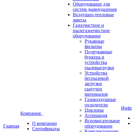
Оборудование для
систем дымоудаления
Воздушно-тепловые
завесы
Газоочистное и
пылегазоочистное
оборудование
Рукавные
фильтры
Подрукавные
бункера и
устройства
пылевыгрузки
Устройства
беспылевой
загрузки
сыпучих
материалов
Газовоздушные
охладители
Инф
Циклоны
Компания
Аспирация
Вспомогательное
О компании
Главная
оборудование
Сертификаты
Комплектующие